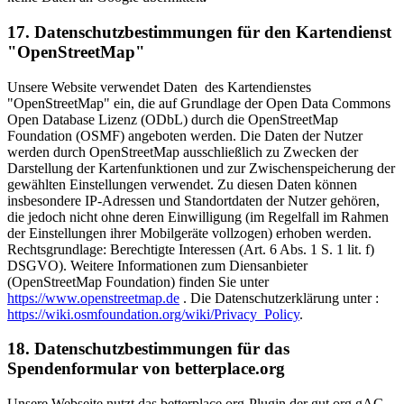
17. Datenschutzbestimmungen für den Kartendienst
"OpenStreetMap"
Unsere Website verwendet Daten des Kartendienstes
"OpenStreetMap" ein, die auf Grundlage der Open Data Commons
Open Database Lizenz (ODbL) durch die OpenStreetMap
Foundation (OSMF) angeboten werden. Die Daten der Nutzer
werden durch OpenStreetMap ausschließlich zu Zwecken der
Darstellung der Kartenfunktionen und zur Zwischenspeicherung der
gewählten Einstellungen verwendet. Zu diesen Daten können
insbesondere IP-Adressen und Standortdaten der Nutzer gehören,
die jedoch nicht ohne deren Einwilligung (im Regelfall im Rahmen
der Einstellungen ihrer Mobilgeräte vollzogen) erhoben werden.
Rechtsgrundlage: Berechtigte Interessen (Art. 6 Abs. 1 S. 1 lit. f)
DSGVO). Weitere Informationen zum Diensanbieter
(OpenStreetMap Foundation) finden Sie unter
https://www.openstreetmap.de
. Die Datenschutzerklärung unter :
https://wiki.osmfoundation.org/wiki/Privacy_Policy
.
18. Datenschutzbestimmungen für das
Spendenformular von betterplace.org
Unsere Webseite nutzt das betterplace.org-Plugin der gut.org gAG,