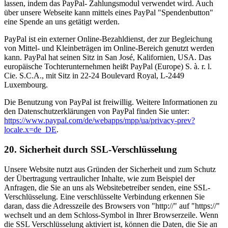
lassen, indem das PayPal- Zahlungsmodul verwendet wird. Auch
über unsere Webseite kann mittels eines PayPal "Spendenbutton"
eine Spende an uns getätigt werden.
PayPal ist ein externer Online-Bezahldienst, der zur Begleichung
von Mittel- und Kleinbeträgen im Online-Bereich genutzt werden
kann. PayPal hat seinen Sitz in San José, Kalifornien, USA. Das
europäische Tochterunternehmen heißt PayPal (Europe) S. à. r. l.
Cie. S.C.A., mit Sitz in 22-24 Boulevard Royal, L-2449
Luxembourg.
Die Benutzung von PayPal ist freiwillig. Weitere Informationen zu
den Datenschutzerklärungen von PayPal finden Sie unter:
https://www.paypal.com/de/webapps/mpp/ua/privacy-prev?
locale.x=de_DE
.
20. Sicherheit durch SSL-Verschlüsselung
Unsere Website nutzt aus Gründen der Sicherheit und zum Schutz
der Übertragung vertraulicher Inhalte, wie zum Beispiel der
Anfragen, die Sie an uns als Websitebetreiber senden, eine SSL-
Verschlüsselung. Eine verschlüsselte Verbindung erkennen Sie
daran, dass die Adresszeile des Browsers von "http://" auf "https://"
wechselt und an dem Schloss-Symbol in Ihrer Browserzeile. Wenn
die SSL Verschlüsselung aktiviert ist, können die Daten, die Sie an