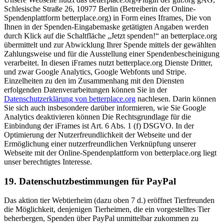
Schlesische Straße 26, 10977 Berlin (Betreiberin der Online-
Spendenplattform betterplace.org) in Form eines Iframes, Die von
Ihnen in der Spenden-Eingabemaske getätigten Angaben werden
durch Klick auf die Schaltfläche „Jetzt spenden!“ an betterplace.org
übermittelt und zur Abwicklung Ihrer Spende mittels der gewählten
Zahlungsweise und für die Ausstellung einer Spendenbescheinigung
verarbeitet. In diesen iFrames nutzt betterplace.org Dienste Dritter,
und zwar Google Analytics, Google Webfonts und Stripe.
Einzelheiten zu den im Zusammenhang mit den Diensten
erfolgenden Datenverarbeitungen können Sie in der
Datenschutzerklärung von betterplace.org
nachlesen. Darin können
Sie sich auch insbesondere darüber informieren, wie Sie Google
Analytics deaktivieren können Die Rechtsgrundlage für die
Einbindung der iFrames ist Art. 6 Abs. 1 (f) DSGVO. In der
Optimierung der Nutzerfreundlichkeit der Webseite und der
Ermöglichung einer nutzerfreundlichen Verknüpfung unserer
Webseite mit der Online-Spendenplattform von betterplace.org liegt
unser berechtigtes Interesse.
19. Datenschutzbestimmungen für PayPal
Das aktion tier Webtierheim (dazu oben 7 d.) eröffnet Tierfreunden
die Möglichkeit, denjenigen Tierheimen, die ein vorgestelltes Tier
beherbergen, Spenden über PayPal unmittelbar zukommen zu