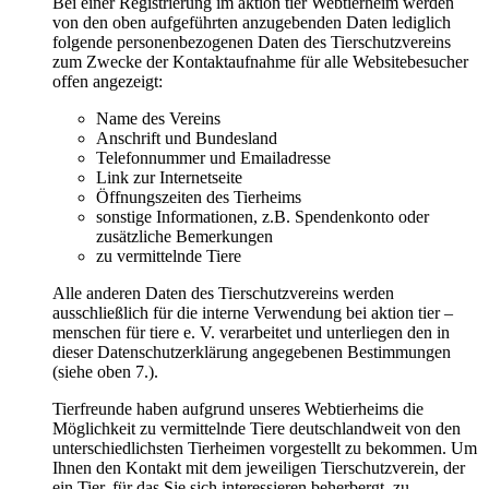
Bei einer Registrierung im aktion tier Webtierheim werden
von den oben aufgeführten anzugebenden Daten lediglich
folgende personenbezogenen Daten des Tierschutzvereins
zum Zwecke der Kontaktaufnahme für alle Websitebesucher
offen angezeigt:
Name des Vereins
Anschrift und Bundesland
Telefonnummer und Emailadresse
Link zur Internetseite
Öffnungszeiten des Tierheims
sonstige Informationen, z.B. Spendenkonto oder
zusätzliche Bemerkungen
zu vermittelnde Tiere
Alle anderen Daten des Tierschutzvereins werden
ausschließlich für die interne Verwendung bei aktion tier –
menschen für tiere e. V. verarbeitet und unterliegen den in
dieser Datenschutzerklärung angegebenen Bestimmungen
(siehe oben 7.).
Tierfreunde haben aufgrund unseres Webtierheims die
Möglichkeit zu vermittelnde Tiere deutschlandweit von den
unterschiedlichsten Tierheimen vorgestellt zu bekommen. Um
Ihnen den Kontakt mit dem jeweiligen Tierschutzverein, der
ein Tier, für das Sie sich interessieren beherbergt, zu